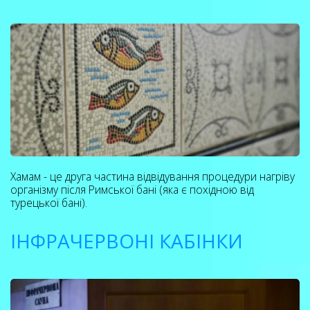
Хамам - це друга частина відвідування процедури нагріву
організму після Римської бані (яка є похідною від
турецької бані).
ІНФРАЧЕРВОНІ КАБІНКИ