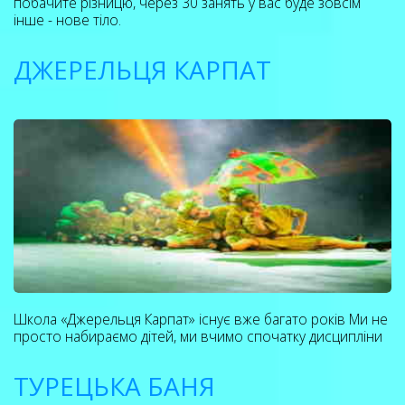
побачите різницю, через 30 занять у вас буде зовсім
інше - нове тіло.
ДЖЕРЕЛЬЦЯ КАРПАТ
Школа «Джерельця Карпат» існує вже багато років Ми не
просто набираємо дітей, ми вчимо спочатку дисципліни
ТУРЕЦЬКА БАНЯ