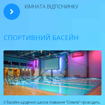
КІМНАТА ВІДПОЧИНКУ
СПОРТИВНИЙ БАСЕЙН
У басейні щоденно школа плавання "Олімпік" проводить