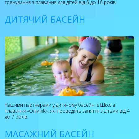
тренування з плавання для дітей від 6 до 16 років.
ДИТЯЧИЙ БАСЕЙН
Нашими партнерами у дитячому басейні є Школа
плавання «ОлімпіК», які проводять заняття з дітьми від 4
до 7 років.
МАСАЖНИЙ БАСЕЙН