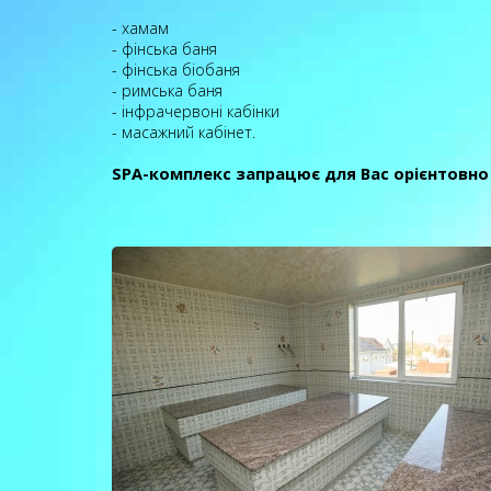
- хамам
- фінська баня
- фінська біобаня
- римська баня
- інфрачервоні кабінки
- масажний кабінет.
SPA-комплекс запрацює для Вас орієнтовно п