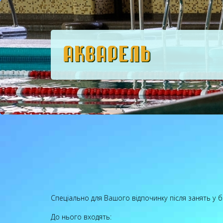
Спеціально для Вашого відпочинку після занять у 
До нього входять: